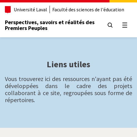
A
l
Université Laval
Faculté des sciences de l'éducation
l
e
Perspectives, savoirs et réalités des
r
Premiers Peuples
Ouvri
a
u
c
o
n
Liens utiles
t
e
n
Vous trouverez ici des ressources n'ayant pas été
u
développées dans le cadre des projets
p
collaborant à ce site, regroupées sous forme de
r
répertoires.
i
n
c
i
p
a