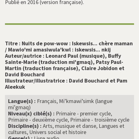
Publié en 2016 (version française).
Titre :
Nuits de pow-wow : Iskewsis... chère maman
/ Mawio'mi amasiwula'kwl : iskewsis... nkij
Auteur/autrice :
Leonard Paul (musique), Buffy
Sainte-Marie (traduction mi'gmaq), Patsy Paul-
Martin (traduction française), Claire Jobidon et
David Bouchard
Illustrateur/illustratrice :
David Bouchard et Pam
Aleekuk
Langue(s) :
Français, Mi’kmawi’simk (langue
mi’gmaq)
Niveau(x) ciblé(s) :
Primaire - premier cycle,
Primaire - deuxième cycle, Primaire - troisième cycle
Discipline(s) :
Arts, musique et danse, Langues et
cultures, Univers social et histoire
Genre(s) :
Livre audio