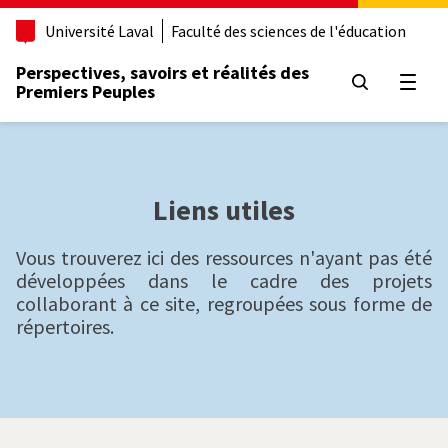
A
l
Université Laval
Faculté des sciences de l'éducation
l
e
Perspectives, savoirs et réalités des
r
Premiers Peuples
Ouvri
a
u
c
o
n
Liens utiles
t
e
n
Vous trouverez ici des ressources n'ayant pas été
u
développées dans le cadre des projets
p
collaborant à ce site, regroupées sous forme de
r
répertoires.
i
n
c
i
p
a