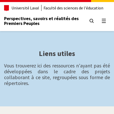
A
l
Université Laval
Faculté des sciences de l'éducation
l
e
Perspectives, savoirs et réalités des
r
Premiers Peuples
Ouvri
a
u
c
o
n
Liens utiles
t
e
n
Vous trouverez ici des ressources n'ayant pas été
u
développées dans le cadre des projets
p
collaborant à ce site, regroupées sous forme de
r
répertoires.
i
n
c
i
p
a