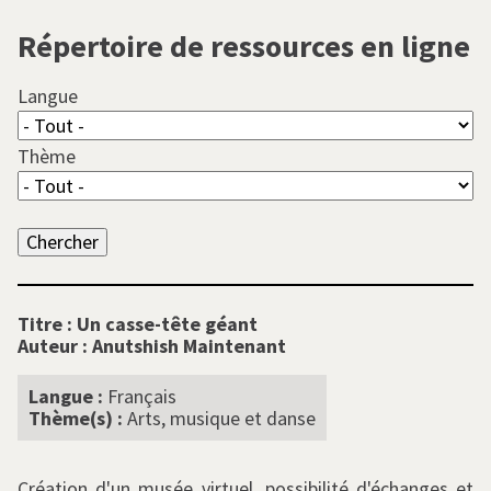
l
Répertoire de ressources en ligne
Langue
Thème
Titre :
Un casse-tête géant
Auteur :
Anutshish Maintenant
Langue :
Français
Thème(s) :
Arts, musique et danse
Création d'un musée virtuel, possibilité d'échanges et