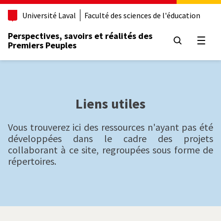
A
l
Université Laval
Faculté des sciences de l'éducation
l
e
Perspectives, savoirs et réalités des
r
Premiers Peuples
Ouvri
a
u
c
o
n
Liens utiles
t
e
n
Vous trouverez ici des ressources n'ayant pas été
u
développées dans le cadre des projets
p
collaborant à ce site, regroupées sous forme de
r
répertoires.
i
n
c
i
p
a